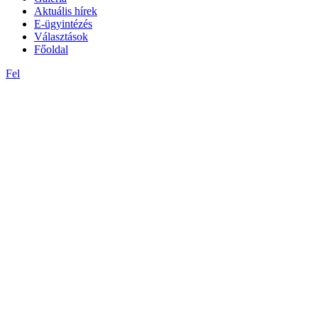
Aktuális hírek
E-ügyintézés
Választások
Főoldal
Fel