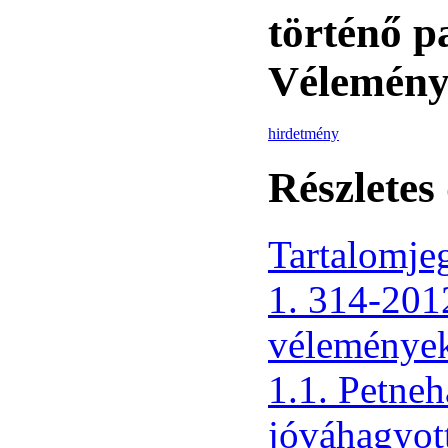
történő pa
Vélemény
hirdetmény
Részletes
Tartalomje
1. 314-2012
vélemények
1.1. Petneh
jóváhagyott