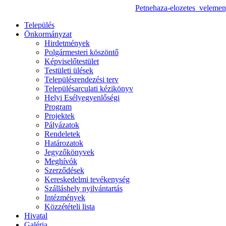
Petnehaza-elozetes_velemen
Település
Önkormányzat
Hirdetmények
Polgármesteri köszöntő
Képviselőtestület
Testületi ülések
Településrendezési terv
Településarculati kézikönyv
Helyi Esélyegyenlőségi
Program
Projektek
Pályázatok
Rendeletek
Határozatok
Jegyzőkönyvek
Meghívók
Szerződések
Kereskedelmi tevékenység
Szálláshely nyilvántartás
Intézmények
Közzétételi lista
Hivatal
Galéria