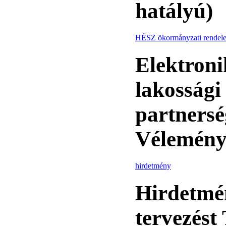
hatályú)
HÉSZ ökormányzati rendele
Elektroni
lakossági
partnersé
Vélemény
hirdetmény
Hirdetmén
tervezés