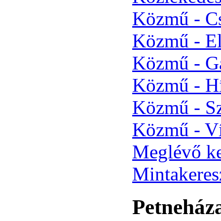
Közmű - Cs
Közmű - El
Közmű - Gá
Közmű - Hí
Közmű - Sz
Közmű - Ví
Meglévő ke
Mintakeres
Petneháza