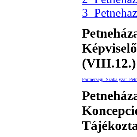
3_Petnehaz
Petneház
Képviselő
(VIII.1
Partnersegi_Szabalyzat_Pet
Petneháza
Koncepció
Tájékozt