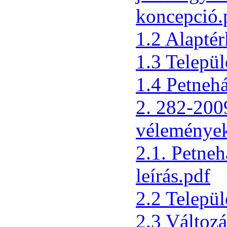
koncepció.
1.2 Alapté
1.3 Települ
1.4 Petneh
2. 282-2009
vélemények
2.1. Petneh
leírás.pdf
2.2 Települ
2.3 Változá