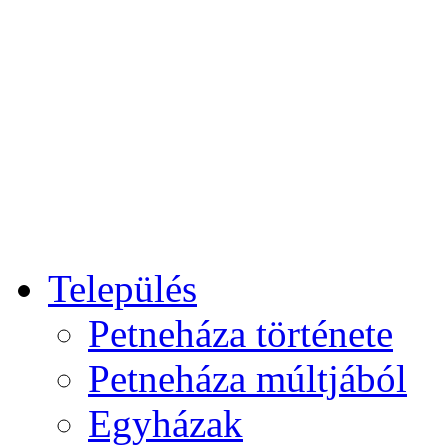
Település
Petneháza története
Petneháza múltjából
Egyházak