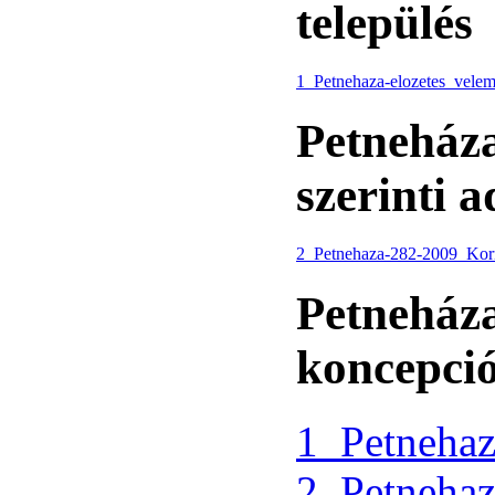
település
1_Petnehaza-elozetes_veleme
Petneháza
szerinti a
2_Petnehaza-282-2009_Korm_
Petneháza
koncepció
1_Petnehaz
2_Petnehaz