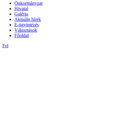
Önkormányzat
Hivatal
Galéria
Aktuális hírek
E-ügyintézés
Választások
Főoldal
Fel