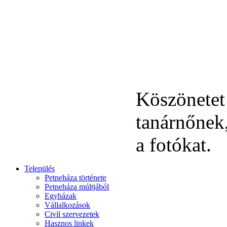
Köszönetet
tanárnőnek,
a fotókat.
Település
Petneháza története
Petneháza múltjából
Egyházak
Vállalkozások
Civil szervezetek
Hasznos linkek