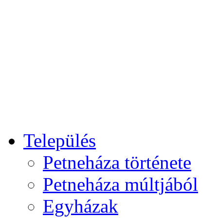
Település
Petneháza története
Petneháza múltjából
Egyházak