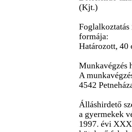
(Kjt.)
Foglalkoztatás
formája:
Határozott, 40 
Munkavégzés h
A munkavégzés
4542 Petneháza
Álláshirdető s
a gyermekek vé
1997. évi XXXI