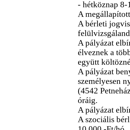
- hétköznap 8-1
A megállapított
A bérleti jogvi
felülvizsgáland
A pályázat elbí
élveznek a töb
együtt költözné
A pályázat beny
személyesen ny
(4542 Petneháza
óráig.
A pályázat elbí
A szociális bér
10.000,-Ft/hó.