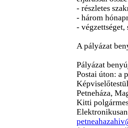
- részletes sza
- három hónapn
- végzettséget,
A pályázat ben
Pályázat benyú
Postai úton: a
Képviselőtestü
Petneháza, Mag
Kitti polgárme
Elektronikusan
petneahazahi