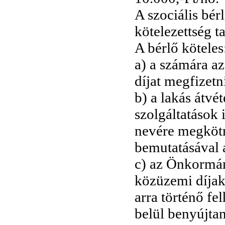
A szociális bér
kötelezettség t
A bérlő köteles
a) a számára az
díjat megfizetn
b) a lakás átvé
szolgáltatások
nevére megkötn
bemutatásával a
c) az Önkormán
közüzemi díjak 
arra történő fe
belül benyújtan