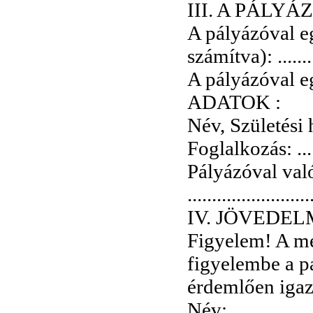
III. A PÁL
A pályázóval e
számítva): ...........
A pályázóval egy
ADATOK :
Név, Születési hely, 
Foglalkozás: .........
Pályázóval val
.........................
IV. JÖVEDE
Figyelem! A me
figyelembe a pá
érdemlően igaz
Név: ..................