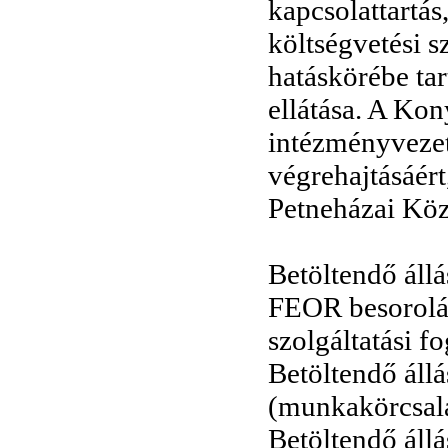
kapcsolattartás
költségvetési s
hatáskörébe ta
ellátása. A Kon
intézményvezet
végrehajtásáért
Petneházai Köz
Betöltendő állá
FEOR besorolá
szolgáltatási f
Betöltendő áll
(munkakörcsal
Betöltendő áll