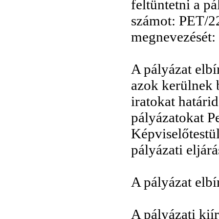
feltüntetni a p
számot: PET/2
megnevezését:
A pályázat elb
azok kerülnek b
iratokat határi
pályázatokat 
Képviselőtestüle
pályázati eljár
A pályázat elbí
A pályázati kií