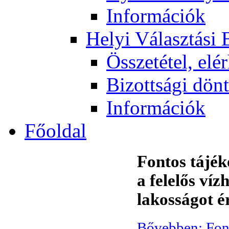
Információk
Helyi Választási 
Összetétel, elé
Bizottsági dön
Információk
Főoldal
Fontos tájé
a felelős ví
lakosságot ér
Bővebben: Font