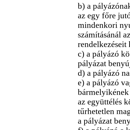
b) a pályázónak
az egy főre ju
mindenkori ny
számításánál az
rendelkezéseit 
c) a pályázó k
pályázat benyú
d) a pályázó n
e) a pályázó v
bármelyikének 
az együttélés k
tűrhetetlen mag
a pályázat beny