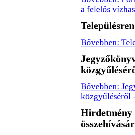
a felelős vízha
Településren
Bővebben: Tele
Jegyzőkönyv 
közgyűlésérő
Bővebben: Jeg
közgyűléséről 
Hirdetmény f
összehívásár