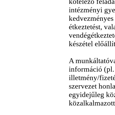
kötelező feladat
intézményi gye
kedvezményes i
étkeztetést, va
vendégétkeztet
készétel előállít
A munkáltatóva
információ (pl. 
illetmény/fizet
szervezet honla
egyidejűleg kö
közalkalmazott