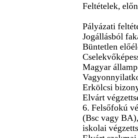
Feltételek, elő
Pályázati feltét
Jogállásból fa
Büntetlen előél
Cselekvőképes
Magyar államp
Vagyonnyilatkoz
Erkölcsi bizon
Elvárt végzetts
6. Felsőfokú v
(Bsc vagy BA),
iskolai végzett
Elvárt szakmai 