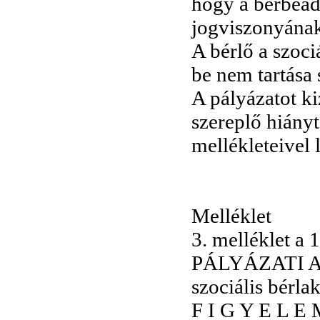
hogy a bérbeadó
jogviszonyána
A bérlő a szoci
be nem tartása
A pályázatot ki
szereplő hiány
mellékleteivel 
Melléklet
3. melléklet a
PÁLYÁZATI ADA
szociális bérl
F I G Y E L E M