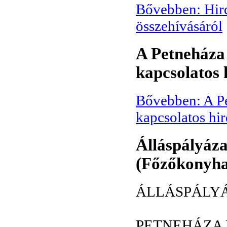
Bővebben: Hird
összehívásáról
A Petneháza 
kapcsolatos 
Bővebben: A Pe
kapcsolatos hi
Álláspályáza
(Főzőkonyha
ÁLLÁSPÁLY
PETNEHÁZA