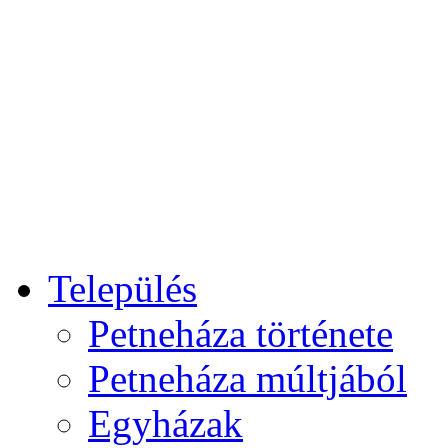
Település
Petneháza története
Petneháza múltjából
Egyházak