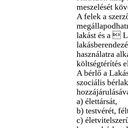
meszelését köv
A felek a szer
megállapodhatn
lakást és a  
lakásberendezés
használatra alk
költségtérítés 
A bérlő a Lakás
szociális bérla
hozzájárulásáva
a) élettársát,
b) testvérét, fél
c) életvitelsze