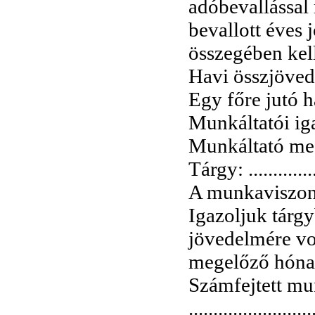
adóbevallással 
bevallott éves
összegében kel
Havi összjövedelem:
Egy főre jutó havi
Munkáltatói ig
Munkáltató me
Tárgy: ..........
A munkaviszony ke
Igazoljuk tárg
jövedelmére vo
megelőző hónap) Év,
Számfejtett mu
.....................