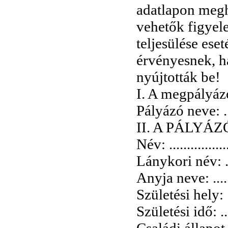
adatlapon meg
vehetők figyel
teljesülése ese
érvényesnek, ha
nyújtották be!
I. A megpályázott 
Pályázó neve: .......
II. A PÁLYÁ
Név: ..................
Lánykori név: ......
Anyja neve: .........
Születési hely: .....
Születési idő: ......
Családi állapot