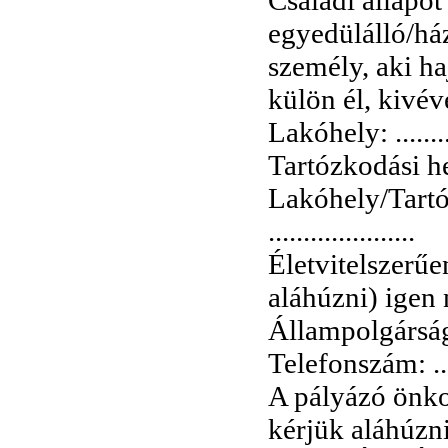
egyedülálló/ház
személy, aki ha
külön él, kivéve
Lakóhely: ............
Tartózkodási hely: .
Lakóhely/Tartó
.....................
Életvitelszerűe
aláhúzni) igen
Állampolgárság: ....
Telefonszám: .......
A pályázó önko
kérjük aláhúzn