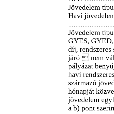
Jövedelem típusa: ..
Havi jövedelem
.........................
Jövedelem típus
GYES, GYED, ta
díj, rendszeres 
járó  nem vál
pályázat benyú
havi rendszeres
származó jöved
hónapját közve
jövedelem egyh
a b) pont szer