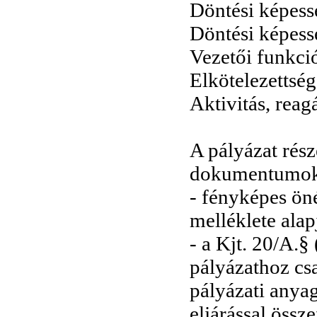
Döntési képess
Döntési képessé
Vezetői funkció
Elkötelezettsé
Aktivitás, reag
A pályázat rés
dokumentumok
- fényképes ön
melléklete alap
- a Kjt. 20/A.§
pályázathoz csa
pályázati anyag
eljárással össz