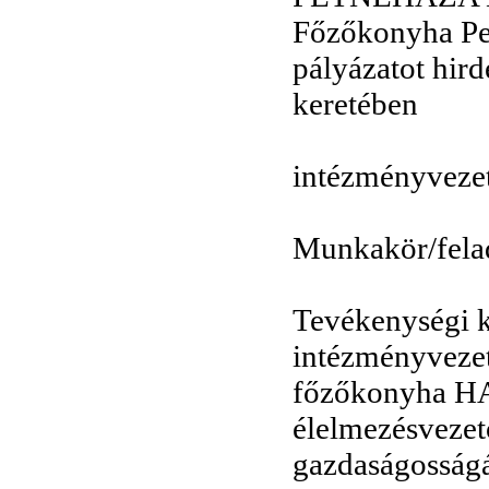
Főzőkonyha Pe
pályázatot hird
keretében
intézményvezet
Munkakör/felad
Tevékenységi k
intézményvezető
főzőkonyha HA
élelmezésvezető
gazdaságosságán