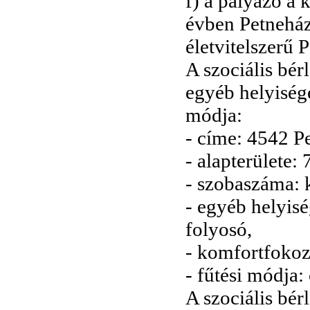
f) a pályázó a
évben Petneházá
életvitelszerű 
A szociális bér
egyéb helyisége
módja:
- címe: 4542 Pe
- alapterülete:
- szobaszáma: k
- egyéb helyisé
folyosó,
- komfortfokoz
- fűtési módja:
A szociális bér