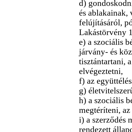
d) gondoskodni 
és ablakainak, 
felújításáról, p
Lakástörvény 13
e) a szociális 
járvány- és kö
tisztántartani, 
elvégeztetni,
f) az együttélés
g) életvitelsze
h) a szociális 
megtéríteni, az
i) a szerződés 
rendezett állap