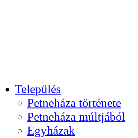
Település
Petneháza története
Petneháza múltjából
Egyházak