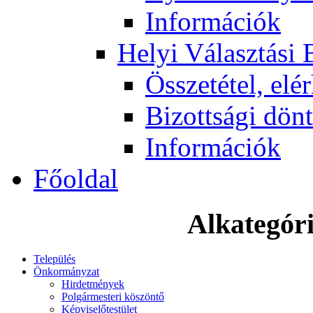
Információk
Helyi Választási 
Összetétel, elé
Bizottsági dön
Információk
Főoldal
Alkategór
Település
Önkormányzat
Hirdetmények
Polgármesteri köszöntő
Képviselőtestület