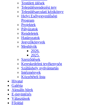
Testületi ülések
Településrendezési terv
Településarculati kézikönyv
Helyi Esélyegyenlőségi
Program
Projektek
Pályázatok
Rendeletek
Határozatok
Jegyzőkönyvek
Meghívók
2026.
2025.
Szerződések
Kereskedelmi tevékenység
Szálláshely nyilvántartás
Intézmények
Közzétételi lista
Hivatal
Galéria
Aktuális hírek
E-ügyintézés
Választások
Főoldal