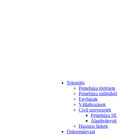
Település
Petneháza története
Petneháza múltjából
Egyházak
Vállalkozások
Civil szervezetek
Petneháza SE
Alapítványok
Hasznos linkek
Önkormányzat