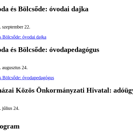
da és Bölcsőde: óvodai dajka
. szeptember 22.
s Bölcsőde: óvodai dajka
oda és Bölcsőde: óvodapedagógus
. augusztus 24.
és Bölcsőde: óvodapedagógus
neházai Közös Önkormányzati Hivatal: adóüg
 július 24.
rogram