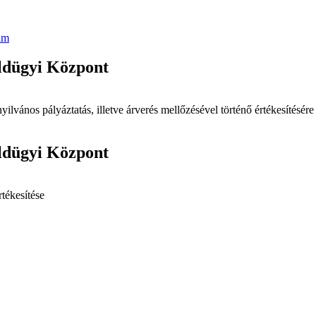
am
ldügyi Központ
yilvános pályáztatás, illetve árverés mellőzésével történő értékesítésé
ldügyi Központ
rtékesítése