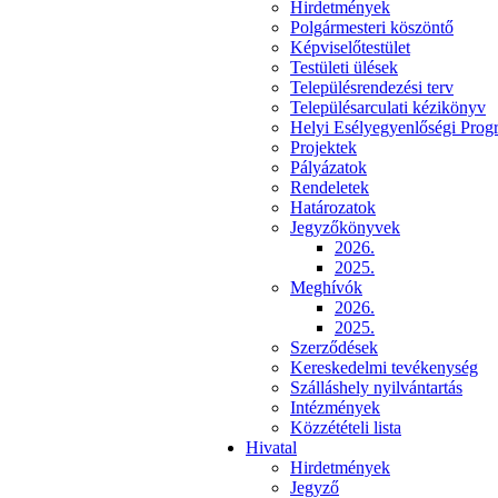
Hirdetmények
Polgármesteri köszöntő
Képviselőtestület
Testületi ülések
Településrendezési terv
Településarculati kézikönyv
Helyi Esélyegyenlőségi Prog
Projektek
Pályázatok
Rendeletek
Határozatok
Jegyzőkönyvek
2026.
2025.
Meghívók
2026.
2025.
Szerződések
Kereskedelmi tevékenység
Szálláshely nyilvántartás
Intézmények
Közzétételi lista
Hivatal
Hirdetmények
Jegyző