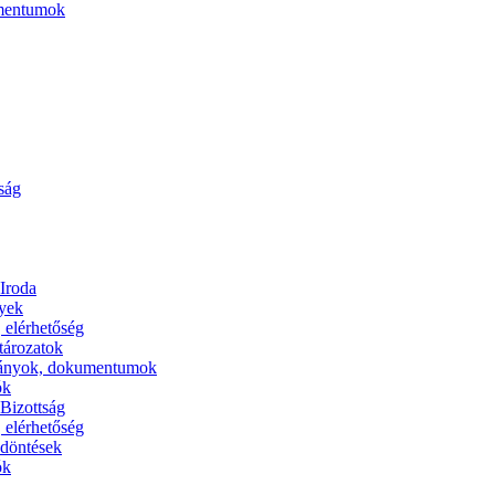
umentumok
ság
 Iroda
yek
, elérhetőség
tározatok
ányok, dokumentumok
ók
 Bizottság
, elérhetőség
 döntések
ók