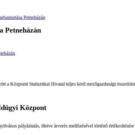
karbantartása Petneházán
ása Petneházán
tneházán
t a Központi Statisztikai Hivatal teljes körű mezőgazdasági összeírást
ldügyi Központ
yilvános pályáztatás, illetve árverés mellőzésével történő értékesítésér