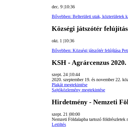
dec. 9
|
10:36
Bővebben: Belterületi utak, közterületek 
Községi játszótér felújít
okt. 1
|
10:36
Bővebben: Községi játszótér felújítása Pe
KSH - Agrárcenzus 2020.
szept. 24
|
10:44
2020. szeptember 19. és november 22. közöt
Plakát megtekintése
Sajtóközlemény megtekintése
Hirdetmény - Nemzeti Fö
szept. 21
|
00:00
Nemzeti Földalapba tartozó földrészletek n
Letöltés