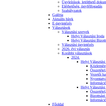
Ügyleírások, letölthető dok
Elérhetőség, ügyfélfogadás
Szabályzatok
Galéria
Aktuális hírek
E-ügyintézés
Választások
Választási szervek
Helyi Választási Iroda
Helyi Választási Bizott
Választási ügyintézés
2026. évi választás
Korábbi választások
2024.
Helyi Választási
Közlemén
Összetétel
Vezetői ha
Nyomtatv
Informáci
Helyi Választási
Összetétel
Bizottsági
Informáci
Főoldal