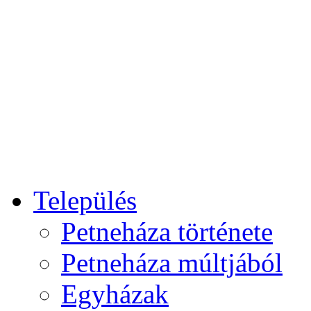
Település
Petneháza története
Petneháza múltjából
Egyházak