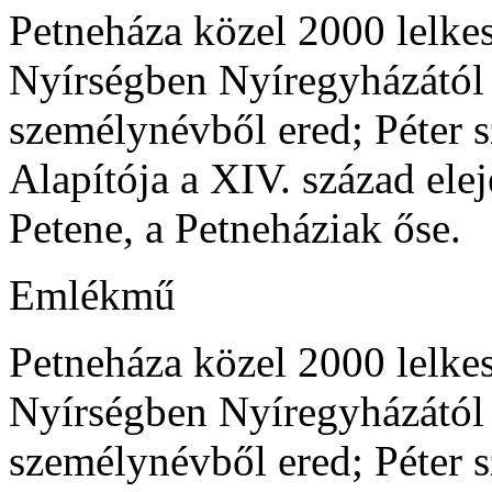
Petneháza közel 2000 lelke
Nyírségben Nyíregyházától 
személynévből ered; Péter s
Alapítója a XIV. század elej
Petene, a Petneháziak őse.
Emlékmű
Petneháza közel 2000 lelke
Nyírségben Nyíregyházától 
személynévből ered; Péter s