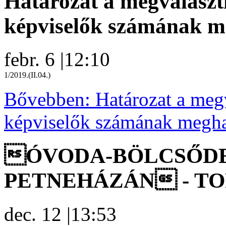
Határozat a megválasz
képviselők számának m
febr. 6
|
12:10
1/2019.(II.04.)
Bővebben: Határozat a meg
képviselők számának megha
ÓVODA-BÖLCSŐDE
PETNEHÁZÁN - TOP-1
dec. 12
|
13:53