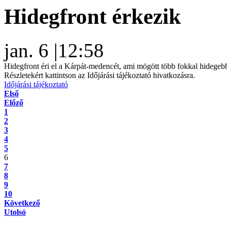
Hidegfront érkezik
jan. 6
|
12:58
Hidegfront éri el a Kárpát-medencét, ami mögött több fokkal hidegeb
Részletekért kattintson az Időjárási tájékoztató hivatkozásra.
Időjárási tájékoztató
Első
Előző
1
2
3
4
5
6
7
8
9
10
Következő
Utolsó