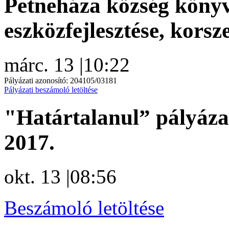
Petneháza község köny
eszközfejlesztése, korsz
márc. 13
|
10:22
Pályázati azonosító: 204105/03181
Pályázati beszámoló letöltése
"Határtalanul” pályáza
2017.
okt. 13
|
08:56
Beszámoló letöltése