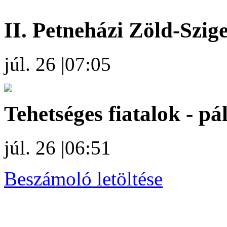
II. Petneházi Zöld-Szige
júl. 26
|
07:05
Tehetséges fiatalok - pá
júl. 26
|
06:51
Beszámoló letöltése