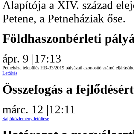
Alapítója a XIV. század elej
Petene, a Petneháziak őse.
Földhaszonbérleti pályá
ápr. 9
|
17:13
Petneháza település HB-33/2019 pályázati azonosító számú eljárásáh
Letöltés
Összefogás a fejlődésér
márc. 12
|
12:11
Sajtóközlemény letöltése