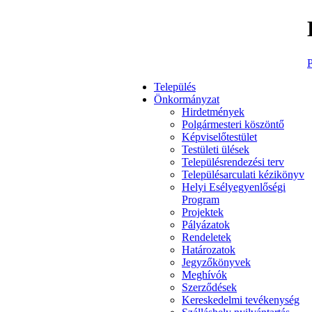
P
Település
Önkormányzat
Hirdetmények
Polgármesteri köszöntő
Képviselőtestület
Testületi ülések
Településrendezési terv
Településarculati kézikönyv
Helyi Esélyegyenlőségi
Program
Projektek
Pályázatok
Rendeletek
Határozatok
Jegyzőkönyvek
Meghívók
Szerződések
Kereskedelmi tevékenység