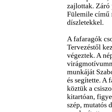
zajlottak. Zár
Fülemile című 
díszletekkel.
A fafaragók cs
Tervezéstől k
végeztek. A nép
virágmotívumma
munkáját Szabó
és segítette. 
köztük a csiszol
kitartóan, figy
szép, mutatós da