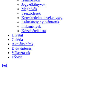
Határozatok
Jegyzőkönyvek
Meghívók
Szerződések
Kereskedelmi tevékenység
Szálláshely nyilvántartás
Intézmények
Közzétételi lista
Hivatal
Galéria
Aktuális hírek
E-ügyintézés
Választások
Főoldal
Fel