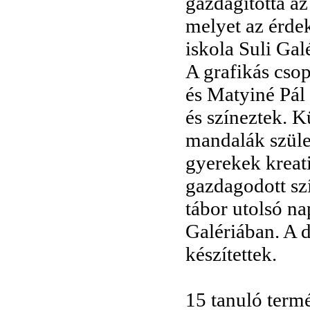
gazdagította az
melyet az érde
iskola Suli Gal
A grafikás csop
és Matyiné Pál 
és színeztek. K
mandalák szület
gyerekek kreati
gazdagodott sz
tábor utolsó na
Galériában. A 
készítettek.
15 tanuló term