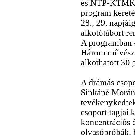
és NTP-KTMK-M
program kereté
28., 29. napjá
alkotótábort re
A programban 4
Három művészet
alkothatott 30 
A drámás csopo
Sinkáné Morán 
tevékenykedtek
csoport tagjai 
koncentrációs é
olvasópróbák, 