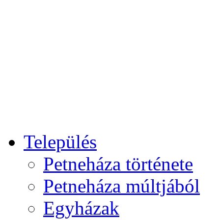
Település
Petneháza története
Petneháza múltjából
Egyházak