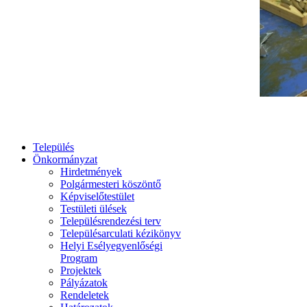
Település
Önkormányzat
Hirdetmények
Polgármesteri köszöntő
Képviselőtestület
Testületi ülések
Településrendezési terv
Településarculati kézikönyv
Helyi Esélyegyenlőségi
Program
Projektek
Pályázatok
Rendeletek